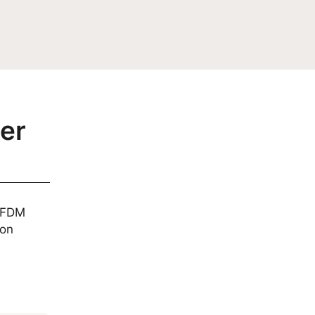
er
h FDM
von