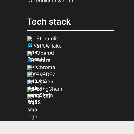
Öffentlicher Sektor
Tech stack
Streamlit
Snowflake
OpenAI
Azure
Chroma
PyPDF2
Python
LangChain
FAISS