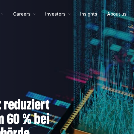
Careers
Investors
Insights
About us
 reduziert
m 60 % bei
ehörde