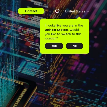
Contact
United States
It looks like you are in the
, would
United States
you like to switch to this
location?
Yes
No