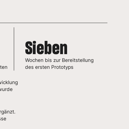
Sieben
Wochen bis zur Bereitstellung
aten
des ersten Prototyps
wicklung
 wurde
rgänzt.
sse