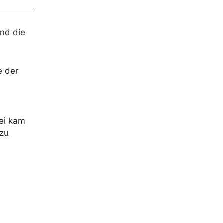
und die
e der
bei kam
 zu