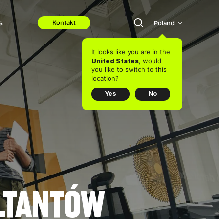
s
Kontakt
Poland
It looks like you are in the
, would
United States
you like to switch to this
location?
Yes
No
LTANTÓW