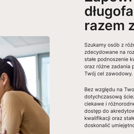
długofa
razem 
Szukamy osób z róż
zdecydowane na rozw
stałe podnoszenie k
oraz różne zadania 
Twój cel zawodowy.
Bez względu na Twoj
dotychczasową ścież
ciekawe i różnorod
dostęp do akredyto
kwalifikacji oraz sta
doskonalić umiejętno