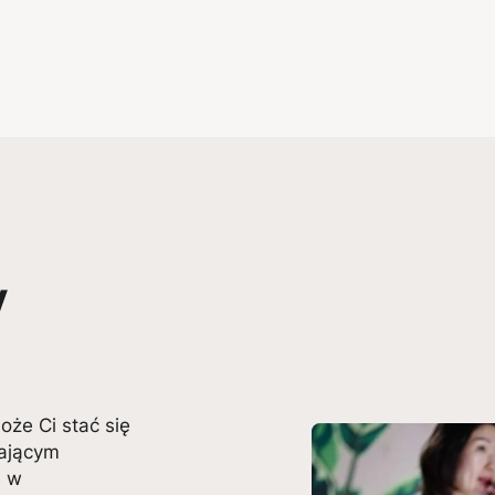
y
że Ci stać się
jającym
e w