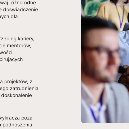
waj różnorodne
ne doświadczenie
nych dla
zebieg kariery,
cie mentorów,
iwości
pirujących
a projektów, z
łego zatrudnienia
a doskonalenie
wykracza poza
m podnoszeniu