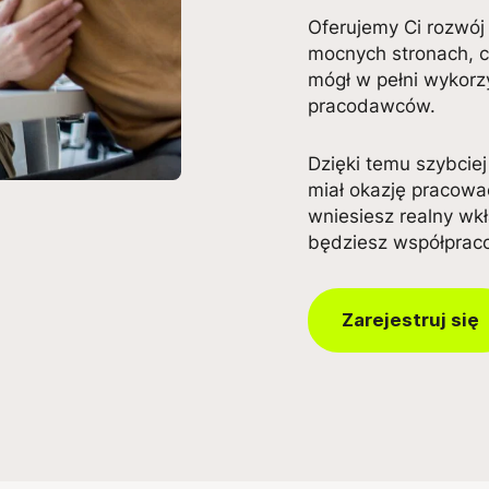
Oferujemy Ci rozwój
mocnych stronach, c
mógł w pełni wykorzy
pracodawców.
Dzięki temu szybciej
miał okazję pracować
wniesiesz realny wk
będziesz współprac
Zarejestruj się