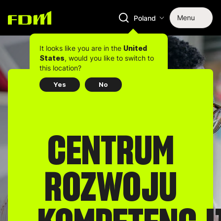
Menu
Poland
It looks like you are in the
United
, would you like to switch to
States
this location?
Yes
No
CENTRUM
ROZWOJU