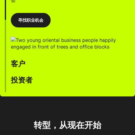
寻找职业机会
客户
投资者
我们通过AI赋能的人才，助力企业加速创新、提升效
率、推动增长。
与我们合作，打造稳健而高回报的投资组合，同时践行
ESG承诺。
与我们携手合作
转型，从现在开始
与FDM共创繁荣