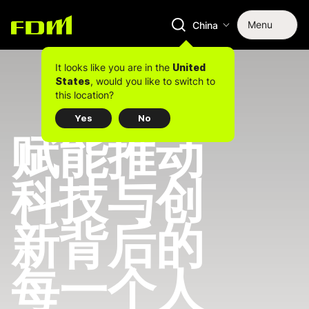
Menu
China
It looks like you are in the
United
, would you like to switch to
States
this location?
Yes
No
赋能推动
科技与创
新背后的
每一个人