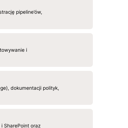
rację pipeline’ów,
otowywanie i
e), dokumentacji polityk,
 i SharePoint oraz