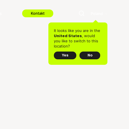
s
Kontakt
Poland
It looks like you are in the
, would
United States
you like to switch to this
location?
Yes
No