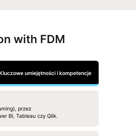
ion with FDM
Kluczowe umiejętności i kompetencje
aming), przez
r BI, Tableau czy Qlik.