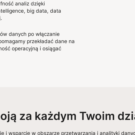
ność analiz dzięki
elligence, big data, data
.
ów danych po włączanie
 pomagamy przekładać dane na
ość operacyjną i osiągać
toją za każdym Twoim dzi
je i wsparcie w obszarze przetwarzania i analityki dany