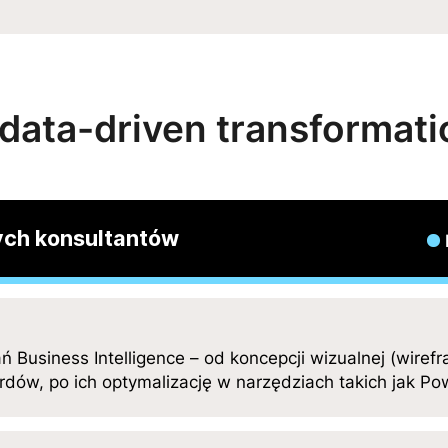
data-driven transformat
ych konsultantów
ń Business Intelligence – od koncepcji wizualnej (wirefr
dów, po ich optymalizację w narzędziach takich jak Powe