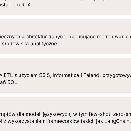
ystaniem RPA.
piecznych architektur danych, obejmujące modelowanie
 środowiska analityczne.
w ETL z użyciem SSIS, Informatica i Talend, przygoto
tań SQL.
ptów dla modeli językowych, w tym few-shot, zero-shot
LM z wykorzystaniem frameworków takich jak LangChain