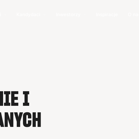
i
Kandydaci
Inwestorzy
Inspiracje
O na
IE I
ANYCH